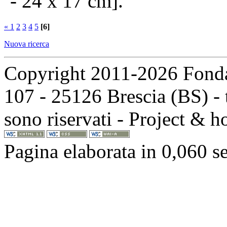
- 24 x 17 cm].
«
1
2
3
4
5
[6]
Nuova ricerca
Copyright 2011-2026 Fondaz
107 - 25126 Brescia (BS) - t
sono riservati - Project & 
Pagina elaborata in 0,060 s