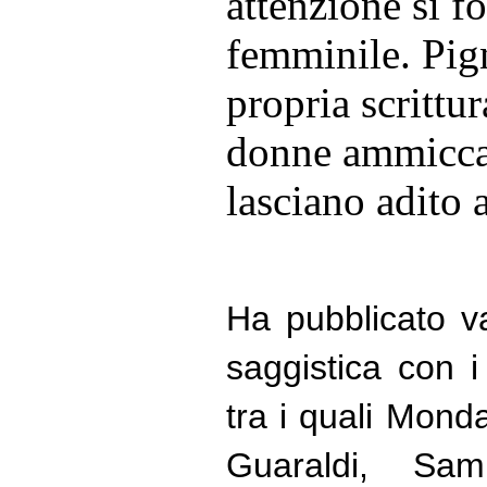
attenzione si fo
femminile. Pign
propria scrittu
donne ammicca
lasciano adito 
Ha pubblicato va
saggistica con i 
tra i quali Monda
Guaraldi, Samp