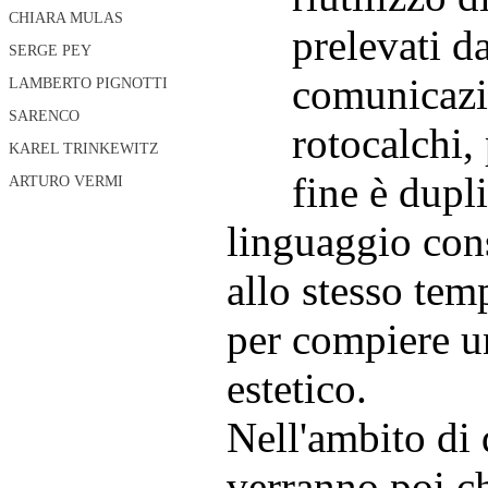
CHIARA MULAS
prelevati d
SERGE PEY
comunicazio
LAMBERTO PIGNOTTI
SARENCO
rotocalchi, 
KAREL TRINKEWITZ
fine è dupl
ARTURO VERMI
linguaggio cons
allo stesso tem
per compiere un
estetico.
Nell'ambito di 
verranno poi ch