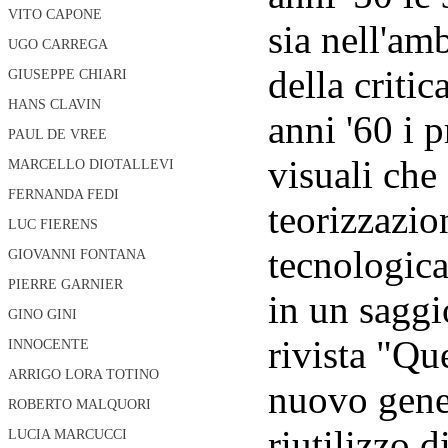
VITO CAPONE
sia nell'amb
UGO CARREGA
della critic
GIUSEPPE CHIARI
HANS CLAVIN
anni '60 i 
PAUL DE VREE
visuali che 
MARCELLO DIOTALLEVI
FERNANDA FEDI
teorizzazio
LUC FIERENS
tecnologica
GIOVANNI FONTANA
PIERRE GARNIER
in un saggi
GINO GINI
rivista "Qu
INNOCENTE
ARRIGO LORA TOTINO
nuovo gener
ROBERTO MALQUORI
riutilizzo 
LUCIA MARCUCCI