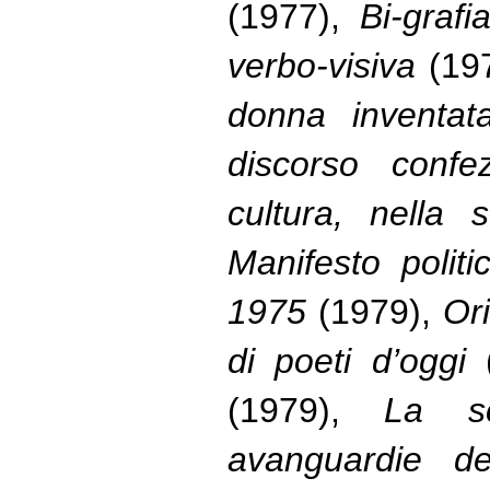
(1977),
Bi-graf
verbo-visiva
(19
donna inventata
discorso confez
cultura, nella
Manifesto polit
1975
(1979),
Ori
di poeti d’oggi
(1979),
La sc
avanguardie d