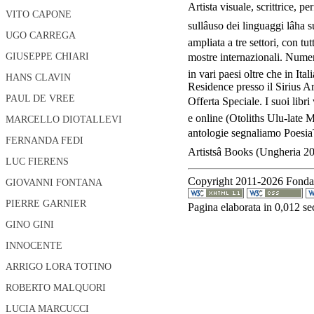
Artista visuale, scrittrice, pe
VITO CAPONE
sullâuso dei linguaggi lâh
UGO CARREGA
ampliata a tre settori, con tu
mostre internazionali. Numero
GIUSEPPE CHIARI
in vari paesi oltre che in It
HANS CLAVIN
Residence presso il Sirius Ar
PAUL DE VREE
Offerta Speciale. I suoi libri 
e online (Otoliths Ulu-late M
MARCELLO DIOTALLEVI
antologie segnaliamo PoesiaTo
FERNANDA FEDI
Artistsâ Books (Ungheria 2
LUC FIERENS
Copyright 2011-2026 Fondazio
GIOVANNI FONTANA
PIERRE GARNIER
Pagina elaborata in 0,012 se
GINO GINI
INNOCENTE
ARRIGO LORA TOTINO
ROBERTO MALQUORI
LUCIA MARCUCCI