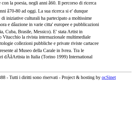
e con la poesia, negli anni â60. Il percorso di ricerca
anni â70-80 ad oggi. La sua ricerca si e' dunque
e di iniziative culturali ha partecipato a moltissime
a e dâazione in varie citta' europee e pubblicazioni
, Cuba, Brasile, Messico). E' stata Artist in
o Vitacchio la rivista internazionale multimediale
 antologie collezioni pubbliche e private riviste cartacee
resente al Museo della Carale in Ivrea. Tra le
ÃâArtista in Italia (Torino 1999) International
- Tutti i diritti sono riservati - Project & hosting by
ocSinet