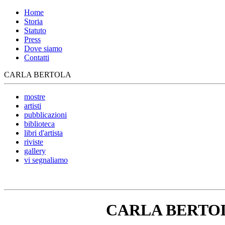
Home
Storia
Statuto
Press
Dove siamo
Contatti
CARLA BERTOLA
mostre
artisti
pubblicazioni
biblioteca
libri d'artista
riviste
gallery
vi segnaliamo
CARLA BERTO