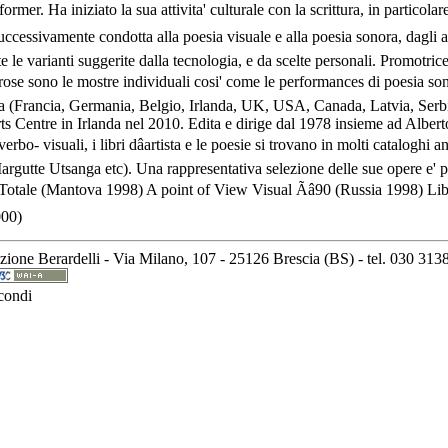
rformer. Ha iniziato la sua attivita' culturale con la scrittura, in particolar
a successivamente condotta alla poesia visuale e alla poesia sonora, dagli 
tte le varianti suggerite dalla tecnologia, e da scelte personali. Promotric
se sono le mostre individuali cosi' come le performances di poesia sonor
alia (Francia, Germania, Belgio, Irlanda, UK, USA, Canada, Latvia, Serbia
ts Centre in Irlanda nel 2010. Edita e dirige dal 1978 insieme ad Albert
verbo- visuali, i libri dâartista e le poesie si trovano in molti cataloghi
argutte Utsanga etc). Una rappresentativa selezione delle sue opere e' p
tale (Mantova 1998) A point of View Visual Ãâ90 (Russia 1998) Libri d
000)
ne Berardelli - Via Milano, 107 - 25126 Brescia (BS) - tel. 030 313888 
condi