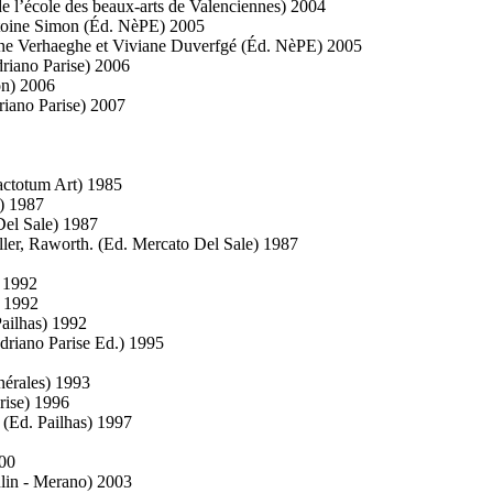
e l’école des beaux-arts de Valenciennes) 2004
ntoine Simon (Éd. NèPE) 2005
tine Verhaeghe et Viviane Duverfgé (Éd. NèPE) 2005
driano Parise) 2006
on) 2006
iano Parise) 2007
Factotum Art) 1985
) 1987
Del Sale) 1987
oller, Raworth. (Ed. Mercato Del Sale) 1987
 1992
) 1992
Pailhas) 1992
driano Parise Ed.) 1995
nérales) 1993
rise) 1996
 (Ed. Pailhas) 1997
000
ulin - Merano) 2003