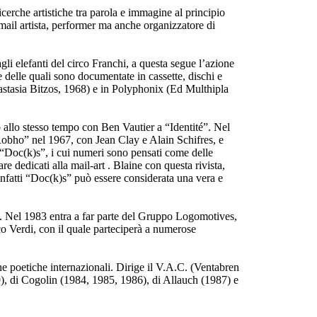
cerche artistiche tra parola e immagine al principio
 mail artista, performer ma anche organizzatore di
gli elefanti del circo Franchi, a questa segue l’azione
delle quali sono documentate in cassette, dischi e
stasia Bitzos, 1968) e in Polyphonix (Ed Multhipla
o allo stesso tempo con Ben Vautier a “Identité”. Nel
obho” nel 1967, con Jean Clay e Alain Schifres, e
“Doc(k)s”, i cui numeri sono pensati come delle
e dedicati alla mail-art . Blaine con questa rivista,
, infatti “Doc(k)s” può essere considerata una vera e
tti. Nel 1983 entra a far parte del Gruppo Logomotives,
 Verdi, con il quale parteciperà a numerose
he poetiche internazionali. Dirige il V.A.C. (Ventabren
), di Cogolin (1984, 1985, 1986), di Allauch (1987) e