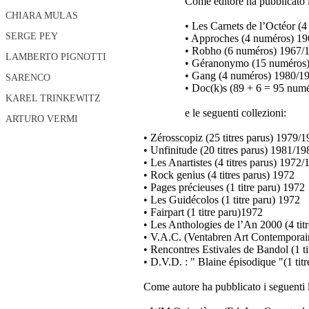
Come editore ha pubblicato le
CHIARA MULAS
• Les Carnets de l’Octéor (
SERGE PEY
• Approches (4 numéros) 1
• Robho (6 numéros) 1967/
LAMBERTO PIGNOTTI
• Géranonymo (15 numéros
• Gang (4 numéros) 1980/1
SARENCO
• Doc(k)s (89 + 6 = 95 num
KAREL TRINKEWITZ
e le seguenti collezioni:
ARTURO VERMI
• Zérosscopiz (25 titres parus) 1979/
• Unfinitude (20 titres parus) 1981/19
• Les Anartistes (4 titres parus) 1972
• Rock genius (4 titres parus) 1972
• Pages précieuses (1 titre paru) 1972
• Les Guidécolos (1 titre paru) 1972
• Fairpart (1 titre paru)1972
• Les Anthologies de l’An 2000 (4 ti
• V.A.C. (Ventabren Art Contemporai
• Rencontres Estivales de Bandol (1 ti
• D.V.D. : " Blaine épisodique "(1 tit
Come autore ha pubblicato i seguenti l