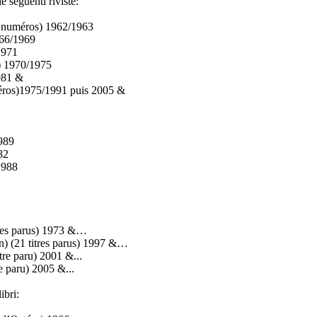
 seguenti riviste:
4 numéros) 1962/1963
966/1969
1971
) 1970/1975
981 &
éros)1975/1991 puis 2005 &
1989
82
/1988
tres parus) 1973 &…
n) (21 titres parus) 1997 &…
tre paru) 2001 &...
re paru) 2005 &...
ibri: