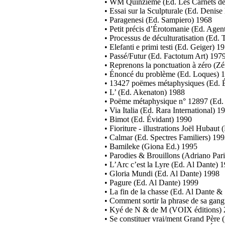
• WM Quinzième (Ed. Les Carnets de
• Essai sur la Sculpturale (Ed. Denis
• Paragenesi (Ed. Sampiero) 1968
• Petit précis d’Érotomanie (Ed. Agen
• Processus de déculturatisation (Ed. 
• Elefanti e primi testi (Ed. Geiger) 1
• Passé/Futur (Ed. Factotum Art) 197
• Reprenons la ponctuation à zéro (
• Énoncé du problème (Ed. Loques) 
• 13427 poëmes métaphysiques (Ed. 
• L’ (Ed. Akenaton) 1988
• Poëme métaphysique n° 12897 (Ed. 
• Via Italia (Ed. Rara International) 1
• Bimot (Ed. Évidant) 1990
• Fioriture - illustrations Joël Hubau
• Calmar (Ed. Spectres Familiers) 19
• Bamileke (Giona Ed.) 1995
• Parodies & Brouillons (Adriano Par
• L’Arc c’est la Lyre (Ed. Al Dante) 
• Gloria Mundi (Ed. Al Dante) 1998
• Pagure (Ed. Al Dante) 1999
• La fin de la chasse (Ed. Al Dante &
• Comment sortir la phrase de sa gan
• Kyé de N & de M (VOIX éditions)
• Se constituer vrai/ment Grand Père 