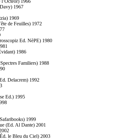
 l’Octéor) 1966
e Davy) 1967
tzia) 1969
Tête de Feuilles) 1972
977
9
Zérosscopiz Ed. NèPE) 1980
1981
Évidant) 1986
Spectres Familiers) 1988
990
t (Ed. Delacrem) 1992
93
ise Ed.) 1995
1998
 Safaribooks) 1999
gue (Ed. Al Dante) 2001
 2002
(Éd. le Bleu du Ciel) 2003