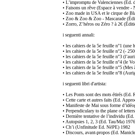
• L’impromptu de Valenciennes (Éd. d
• Faisons un rêve (Espace à vendre -
• Zoo made in USA et le cirque de Bl
• Zoo & Zoo & Zoo - Mascarade (Éd
• Zorro, Z’héros ou Zéro ? à 2€ (Édi
i seguenti annali:
• les cahiers de la 5e feuille n°1 (une
• les cahiers de la 5e feuille n°2 (- 
• les cahiers de la 5e feuille n°3 (l’
• les cahiers de la 5e feuille n°4 (le 
• les cahiers de la 5e feuille n°5 (Me
• les cahiers de la 5e feuille n°8 (A
i seguenti libri d'artista:
• Les Ponts sont des mots étirés (Ed.
• Cette carte et autres faits (Ed. Appr
• Manifeste de Mai sous forme d’idéo
• Perpendiculary to the plane of lette
• Dernière tentative de l’individu (Ed
• Autopsies 1, 2, 3 (Ed. Tau/Ma) 197
• Ch’i (Unfinitude Ed. NèPE) 1982
• Discours, avant-propos (Ed. Manicl