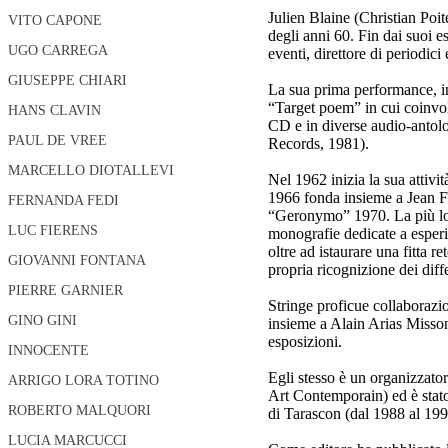
Julien Blaine (Christian Poit
VITO CAPONE
degli anni 60. Fin dai suoi e
UGO CARREGA
eventi, direttore di periodici 
GIUSEPPE CHIARI
La sua prima performance, int
“Target poem” in cui coinvol
HANS CLAVIN
CD e in diverse audio-antol
PAUL DE VREE
Records, 1981).
MARCELLO DIOTALLEVI
Nel 1962 inizia la sua attivi
1966 fonda insieme a Jean F
FERNANDA FEDI
“Geronymo” 1970. La più long
LUC FIERENS
monografie dedicate a esperie
oltre ad istaurare una fitta 
GIOVANNI FONTANA
propria ricognizione dei diffe
PIERRE GARNIER
Stringe proficue collaborazio
GINO GINI
insieme a Alain Arias Misso
esposizioni.
INNOCENTE
Egli stesso è un organizzator
ARRIGO LORA TOTINO
Art Contemporain) ed è stato
ROBERTO MALQUORI
di Tarascon (dal 1988 al 199
LUCIA MARCUCCI