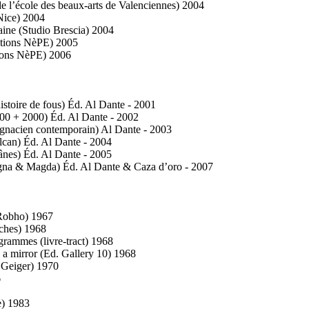
e l’école des beaux-arts de Valenciennes) 2004
 Nice) 2004
aine (Studio Brescia) 2004
itions NèPE) 2005
tions NèPE) 2006
 histoire de fous) Éd. Al Dante - 2001
25000 + 2000) Éd. Al Dante - 2002
aurignacien contemporain) Al Dante - 2003
Volcan) Éd. Al Dante - 2004
s ânes) Éd. Al Dante - 2005
urigna & Magda) Éd. Al Dante & Caza d’oro - 2007
 Robho) 1967
oches) 1968
grammes (livre-tract) 1968
rs a mirror (Ed. Gallery 10) 1968
. Geiger) 1970
6
e) 1983