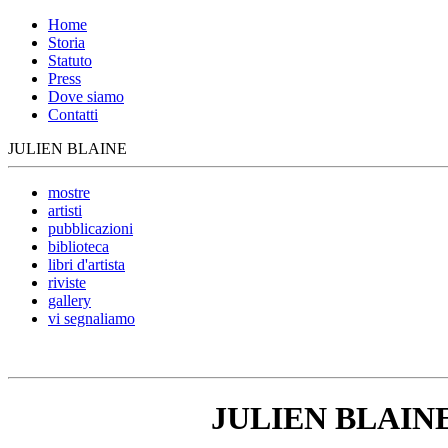
Home
Storia
Statuto
Press
Dove siamo
Contatti
JULIEN BLAINE
mostre
artisti
pubblicazioni
biblioteca
libri d'artista
riviste
gallery
vi segnaliamo
JULIEN BLAIN