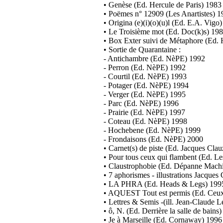
• Genèse (Ed. Hercule de Paris) 1983
• Poëmes n° 12909 (Les Anartistes) 1
• Origina (e)(i)(o)(u)l (Ed. E.A. Vigo
• Le Troisième mot (Ed. Doc(k)s) 19
• Box Exter suivi de Métaphore (Ed. 
• Sortie de Quarantaine :
- Antichambre (Ed. NèPE) 1992
- Perron (Ed. NèPE) 1992
- Courtil (Ed. NèPE) 1993
- Potager (Ed. NèPE) 1994
- Verger (Ed. NèPE) 1995
- Parc (Ed. NèPE) 1996
- Prairie (Ed. NèPE) 1997
- Coteau (Ed. NèPE) 1998
- Hochebene (Ed. NèPE) 1999
- Frondaisons (Ed. NèPE) 2000
• Carnet(s) de piste (Ed. Jacques Cla
• Pour tous ceux qui flambent (Ed. Le
• Claustrophobie (Ed. Dépanne Mach
• 7 aphorismes - illustrations Jacques
• LA PHRA (Ed. Heads & Legs) 199
• AQUEST Tout est permis (Ed. Ceux
• Lettres & Semis -(ill. Jean-Claude 
• ô, N. (Ed. Derrière la salle de bains
• Je à Marseille (Ed. Cornaway) 1996