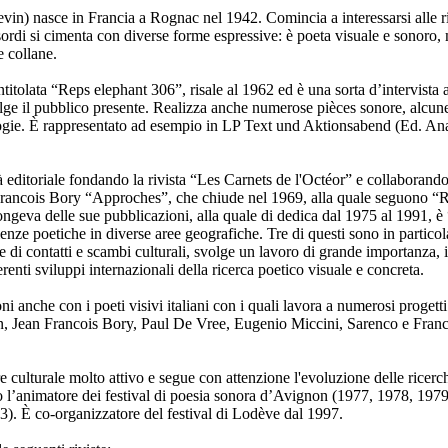
evin) nasce in Francia a Rognac nel 1942. Comincia a interessarsi alle ri
sordi si cimenta con diverse forme espressive: è poeta visuale e sonoro,
e collane.
itolata “Reps elephant 306”, risale al 1962 ed è una sorta d’intervista a
ge il pubblico presente. Realizza anche numerose pièces sonore, alcune 
ogie. È rappresentato ad esempio in LP Text und Aktionsabend (Ed. Ana
tà editoriale fondando la rivista “Les Carnets de l'Octéor” e collaborand
rancois Bory “Approches”, che chiude nel 1969, alla quale seguono “R
eva delle sue pubblicazioni, alla quale di dedica dal 1975 al 1991, è 
nze poetiche in diverse aree geografiche. Tre di questi sono in particolar
rete di contatti e scambi culturali, svolge un lavoro di grande importanza
renti sviluppi internazionali della ricerca poetico visuale e concreta.
ni anche con i poeti visivi italiani con i quali lavora a numerosi proge
n, Jean Francois Bory, Paul De Vree, Eugenio Miccini, Sarenco e Franco
e culturale molto attivo e segue con attenzione l'evoluzione delle ricerc
 l’animatore dei festival di poesia sonora d’Avignon (1977, 1978, 1979
3). È co-organizzatore del festival di Lodève dal 1997.