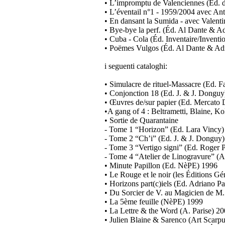
• L’impromptu de Valenciennes (Éd. d
• L’éventail n°1 - 1959/2004 avec A
• En dansant la Sumida - avec Valen
• Bye-bye la perf. (Éd. Al Dante & A
• Cuba - Cola (Éd. Inventaire/Inventi
• Poëmes Vulgos (Éd. Al Dante & Adr
i seguenti cataloghi:
• Simulacre de rituel-Massacre (Ed. 
• Conjonction 18 (Ed. J. & J. Donguy
• Œuvres de/sur papier (Ed. Mercato 
•A gang of 4 : Beltrametti, Blaine, K
• Sortie de Quarantaine
- Tome 1 “Horizon” (Ed. Lara Vincy)
- Tome 2 “Ch’i” (Ed. J. & J. Donguy
- Tome 3 “Vertigo signi” (Ed. Roger 
- Tome 4 “Atelier de Linogravure” (A
• Minute Papillon (Ed. NèPE) 1996
• Le Rouge et le noir (les Éditions Gé
• Horizons part(c)iels (Ed. Adriano Pa
• Du Sorcier de V. au Magicien de M.
• La 5ème feuille (NèPE) 1999
• La Lettre & the Word (A. Parise) 2
• Julien Blaine & Sarenco (Art Scarp