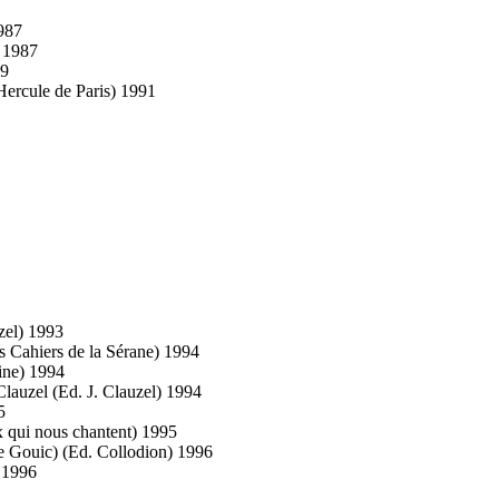
987
) 1987
89
Hercule de Paris) 1991
uzel) 1993
s Cahiers de la Sérane) 1994
ine) 1994
 Clauzel (Ed. J. Clauzel) 1994
5
 qui nous chantent) 1995
Le Gouic) (Ed. Collodion) 1996
) 1996